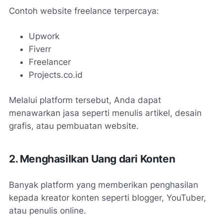
Contoh website freelance terpercaya:
Upwork
Fiverr
Freelancer
Projects.co.id
Melalui platform tersebut, Anda dapat
menawarkan jasa seperti menulis artikel, desain
grafis, atau pembuatan website.
2. Menghasilkan Uang dari Konten
Banyak platform yang memberikan penghasilan
kepada kreator konten seperti blogger, YouTuber,
atau penulis online.