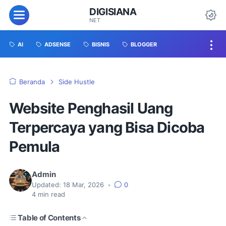
DIGISIANA
NET
AI
ADSENSE
BISNIS
BLOGGER
Beranda
Side Hustle
Website Penghasil Uang
Terpercaya yang Bisa Dicoba
Pemula
Admin
Updated:
18 Mar, 2026
•
0
4
min read
Table of Contents