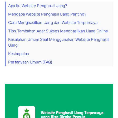
Apa Itu Website Penghasil Uang?
Mengapa Website Penghasil Uang Penting?
Cara Menghasilkan Uang dari Website Terpercaya
Tips Tambahan Agar Sukses Menghasilkan Uang Online
Kesalahan Umum Saat Menggunakan Website Penghasil
Uang
Kesimpulan
Pertanyaan Umum (FAQ)