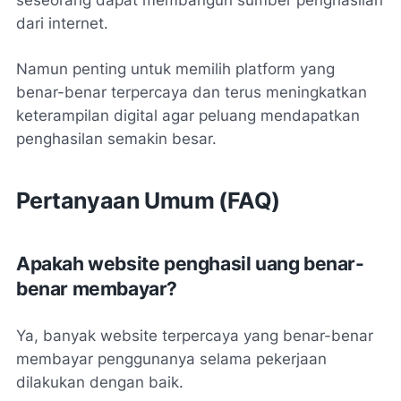
seseorang dapat membangun sumber penghasilan
dari internet.
Namun penting untuk memilih platform yang
benar-benar terpercaya dan terus meningkatkan
keterampilan digital agar peluang mendapatkan
penghasilan semakin besar.
Pertanyaan Umum (FAQ)
Apakah website penghasil uang benar-
benar membayar?
Ya, banyak website terpercaya yang benar-benar
membayar penggunanya selama pekerjaan
dilakukan dengan baik.