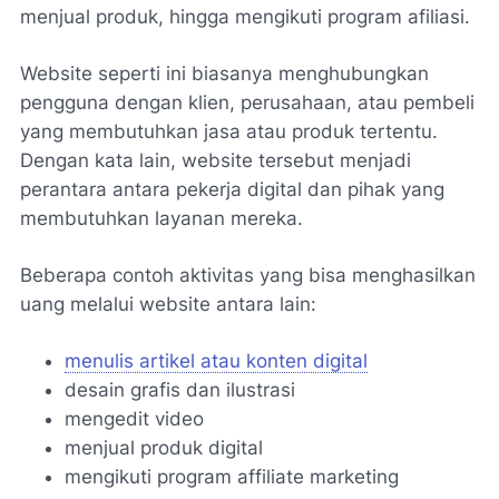
menjual produk, hingga mengikuti program afiliasi.
Website seperti ini biasanya menghubungkan
pengguna dengan klien, perusahaan, atau pembeli
yang membutuhkan jasa atau produk tertentu.
Dengan kata lain, website tersebut menjadi
perantara antara pekerja digital dan pihak yang
membutuhkan layanan mereka.
Beberapa contoh aktivitas yang bisa menghasilkan
uang melalui website antara lain:
menulis artikel atau konten digital
desain grafis dan ilustrasi
mengedit video
menjual produk digital
mengikuti program affiliate marketing