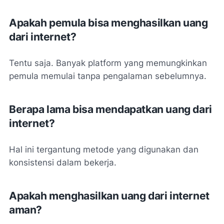
Apakah pemula bisa menghasilkan uang
dari internet?
Tentu saja. Banyak platform yang memungkinkan
pemula memulai tanpa pengalaman sebelumnya.
Berapa lama bisa mendapatkan uang dari
internet?
Hal ini tergantung metode yang digunakan dan
konsistensi dalam bekerja.
Apakah menghasilkan uang dari internet
aman?