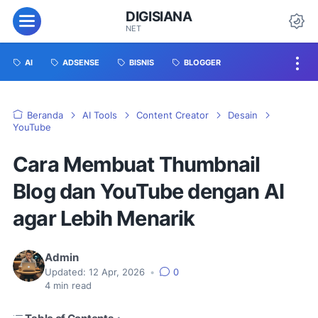
DIGISIANA
NET
AI
ADSENSE
BISNIS
BLOGGER
Beranda
AI Tools
Content Creator
Desain
YouTube
Cara Membuat Thumbnail
Blog dan YouTube dengan AI
agar Lebih Menarik
Admin
Updated:
12 Apr, 2026
•
0
4
min read